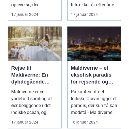
oplevelse, der
tiltrækker år efter år et
tilfredsstiller enhver
utal af rejsende og e...
17 januar 2024
17 januar 2024
eventy...
Rejse til
Maldiverne – et
Maldiverne: En
eksotisk paradis
dybdegående
for rejsende og
oplevelse af
eventyrlystne
Maldiverne er en
På kanten af det
paradisets
yndefuld samling af
Indiske Ocean ligger et
skønhed og
øer beliggende i det
paradis, der kun få kan
historie
indiske ocean, og
modstå - Maldiverne.
tilbyder en
Denne smukke ø...
17 januar 2024
16 januar 2024
uforglemmeli...