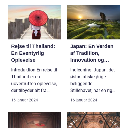
Rejse til Thailand:
Japan: En Verden
En Eventyrlig
af Tradition,
Oplevelse
Innovation og
Skønhed
Introduktion En rejse til
Indledning: Japan, det
Thailand er en
østasiatiske ørige
uovertruffen oplevelse,
beliggende i
der tilbyder alt fra
Stillehavet, har en rig
smukke strand...
og fascinerende kult...
16 januar 2024
16 januar 2024