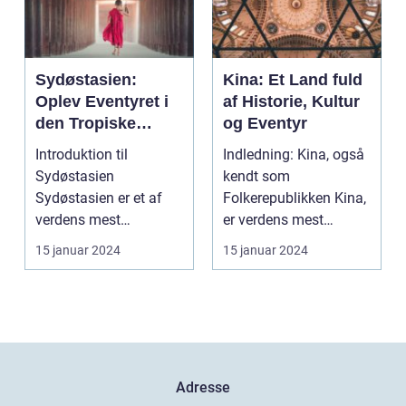
Sydøstasien:
Kina: Et Land fuld
Oplev Eventyret i
af Historie, Kultur
den Tropiske
og Eventyr
Paradis
Introduktion til
Indledning: Kina, også
Sydøstasien
kendt som
Sydøstasien er et af
Folkerepublikken Kina,
verdens mest
er verdens mest
populære rejsemål, der
folkerige land og er
15 januar 2024
15 januar 2024
tiltrækker eve...
beligg...
Adresse