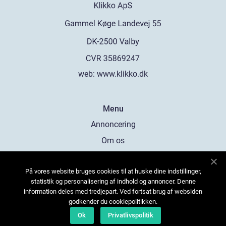
web:
www.klikko.dk
Menu
Annoncering
Om os
Cookies
På vores website bruges cookies til at huske dine indstillinger,
Kontakt os
statistik og personalisering af indhold og annoncer. Denne
Sitemap
information deles med tredjepart. Ved fortsat brug af websiden
godkender du cookiepolitikken.
Ok
Privatlivspolitik