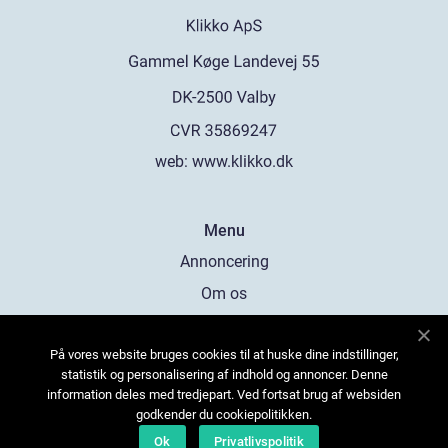
web:
www.klikko.dk
Menu
Annoncering
Om os
Cookies
På vores website bruges cookies til at huske dine indstillinger,
Kontakt os
statistik og personalisering af indhold og annoncer. Denne
Sitemap
information deles med tredjepart. Ved fortsat brug af websiden
godkender du cookiepolitikken.
Ok
Privatlivspolitik