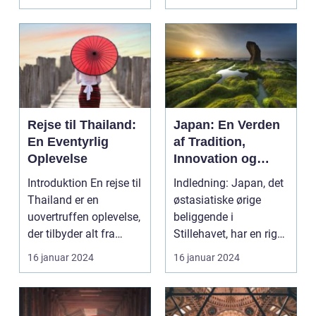
uforglemmeli...
Rejse til Thailand:
Japan: En Verden
En Eventyrlig
af Tradition,
Oplevelse
Innovation og
Skønhed
Introduktion En rejse til
Indledning: Japan, det
Thailand er en
østasiatiske ørige
uovertruffen oplevelse,
beliggende i
der tilbyder alt fra
Stillehavet, har en rig
smukke strand...
og fascinerende kult...
16 januar 2024
16 januar 2024