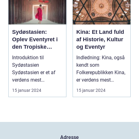
Sydøstasien:
Kina: Et Land fuld
Oplev Eventyret i
af Historie, Kultur
den Tropiske
og Eventyr
Paradis
Introduktion til
Indledning: Kina, også
Sydøstasien
kendt som
Sydøstasien er et af
Folkerepublikken Kina,
verdens mest
er verdens mest
populære rejsemål, der
folkerige land og er
15 januar 2024
15 januar 2024
tiltrækker eve...
beligg...
Adresse