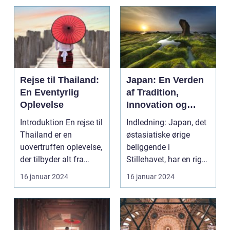
Rejse til Thailand:
Japan: En Verden
En Eventyrlig
af Tradition,
Oplevelse
Innovation og
Skønhed
Introduktion En rejse til
Indledning: Japan, det
Thailand er en
østasiatiske ørige
uovertruffen oplevelse,
beliggende i
der tilbyder alt fra
Stillehavet, har en rig
smukke strand...
og fascinerende kult...
16 januar 2024
16 januar 2024