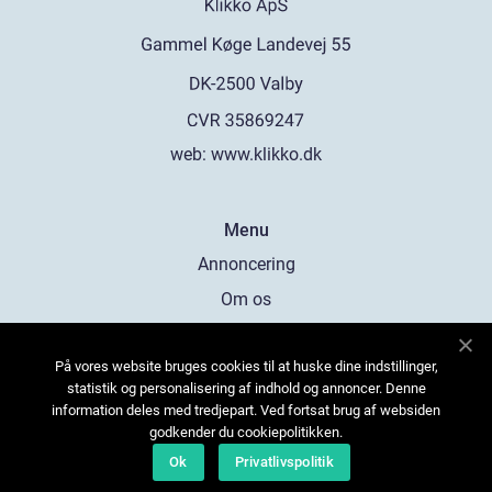
web:
www.klikko.dk
Menu
Annoncering
Om os
Cookies
På vores website bruges cookies til at huske dine indstillinger,
Kontakt os
statistik og personalisering af indhold og annoncer. Denne
Sitemap
information deles med tredjepart. Ved fortsat brug af websiden
godkender du cookiepolitikken.
Ok
Privatlivspolitik