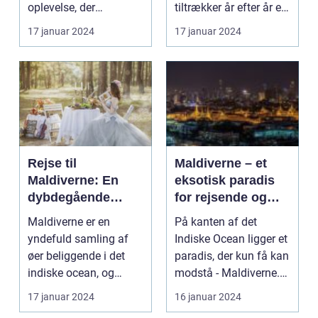
oplevelse, der
tiltrækker år efter år et
tilfredsstiller enhver
utal af rejsende og e...
17 januar 2024
17 januar 2024
eventy...
Rejse til
Maldiverne – et
Maldiverne: En
eksotisk paradis
dybdegående
for rejsende og
oplevelse af
eventyrlystne
Maldiverne er en
På kanten af det
paradisets
yndefuld samling af
Indiske Ocean ligger et
skønhed og
øer beliggende i det
paradis, der kun få kan
historie
indiske ocean, og
modstå - Maldiverne.
tilbyder en
Denne smukke ø...
17 januar 2024
16 januar 2024
uforglemmeli...