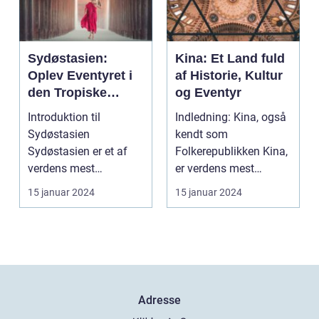
Sydøstasien:
Kina: Et Land fuld
Oplev Eventyret i
af Historie, Kultur
den Tropiske
og Eventyr
Paradis
Introduktion til
Indledning: Kina, også
Sydøstasien
kendt som
Sydøstasien er et af
Folkerepublikken Kina,
verdens mest
er verdens mest
populære rejsemål, der
folkerige land og er
15 januar 2024
15 januar 2024
tiltrækker eve...
beligg...
Adresse