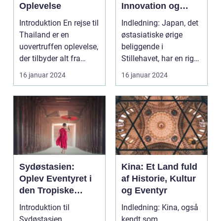
Oplevelse
Innovation og
Skønhed
Introduktion En rejse til
Indledning: Japan, det
Thailand er en
østasiatiske ørige
uovertruffen oplevelse,
beliggende i
der tilbyder alt fra
Stillehavet, har en rig
smukke strand...
og fascinerende kult...
16 januar 2024
16 januar 2024
Sydøstasien:
Kina: Et Land fuld
Oplev Eventyret i
af Historie, Kultur
den Tropiske
og Eventyr
Paradis
Introduktion til
Indledning: Kina, også
Sydøstasien
kendt som