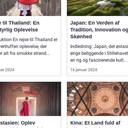
 til Thailand: En
Japan: En Verden af
tyrlig Oplevelse
Tradition, Innovation o
Skønhed
jse til Thailand er
ertruffen oplevelse, der
Indledning: Japan, det østasiatiske
er alt fra smukke strand...
ørige beliggende i Stillehavet
en rig og fascinerende kult...
uar 2024
16 januar 2024
stasien: Oplev
Kina: Et Land fuld af