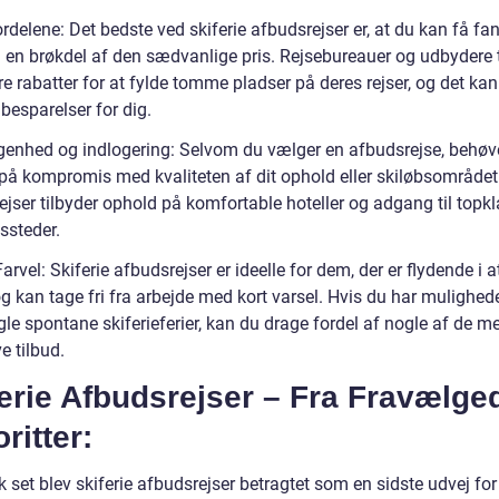
ordelene: Det bedste ved skiferie afbudsrejser er, at du kan få fa
il en brøkdel af den sædvanlige pris. Rejsebureauer og udbydere 
re rabatter for at fylde tomme pladser på deres rejser, og det ka
besparelser for dig.
ggenhed og indlogering: Selvom du vælger en afbudsrejse, behøv
 på kompromis med kvaliteten af dit ophold eller skiløbsområde
ejser tilbyder ophold på komfortable hoteller og adgang til topk
ssteder.
Farvel: Skiferie afbudsrejser er ideelle for dem, der er flydende i 
g kan tage fri fra arbejde med kort varsel. Hvis du har mulighede
le spontane skiferieferier, kan du drage fordel af nogle af de m
ve tilbud.
erie Afbudsrejser – Fra Fravælged
ritter:
k set blev skiferie afbudsrejser betragtet som en sidste udvej for