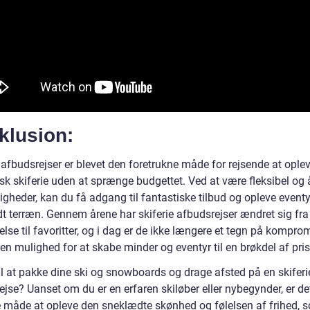
klusion:
 afbudsrejser er blevet den foretrukne måde for rejsende at ople
sk skiferie uden at sprænge budgettet. Ved at være fleksibel og 
gheder, kan du få adgang til fantastiske tilbud og opleve eventyr
t terræn. Gennem årene har skiferie afbudsrejser ændret sig fra
lse til favoritter, og i dag er de ikke længere et tegn på kompro
en mulighed for at skabe minder og eventyr til en brøkdel af pri
il at pakke dine ski og snowboards og drage afsted på en skiferi
jse? Uanset om du er en erfaren skiløber eller nybegynder, er de
e måde at opleve den sneklædte skønhed og følelsen af frihed, 