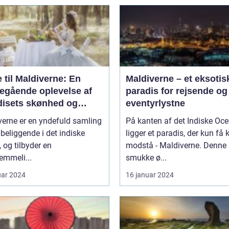
 til Maldiverne: En
Maldiverne – et eksotis
egående oplevelse af
paradis for rejsende og
disets skønhed og
eventyrlystne
rie
verne er en yndefuld samling
På kanten af det Indiske Oc
 beliggende i det indiske
ligger et paradis, der kun få 
 og tilbyder en
modstå - Maldiverne. Denne
emmeli...
smukke ø...
uar 2024
16 januar 2024