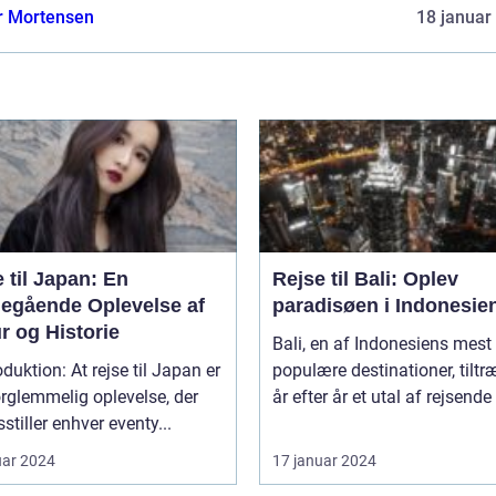
r Mortensen
18 januar
 til Japan: En
Rejse til Bali: Oplev
egående Oplevelse af
paradisøen i Indonesie
r og Historie
Bali, en af Indonesiens mest
roduktion: At rejse til Japan er
populære destinationer, tiltr
rglemmelig oplevelse, der
år efter år et utal af rejsende 
sstiller enhver eventy...
uar 2024
17 januar 2024