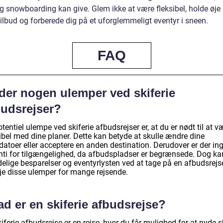
og snowboarding kan give. Glem ikke at være fleksibel, holde øj
ilbud og forberede dig på et uforglemmeligt eventyr i sneen.
FAQ
 der nogen ulemper ved skiferie
budsrejser?
tentiel ulempe ved skiferie afbudsrejser er, at du er nødt til at v
ibel med dine planer. Dette kan betyde at skulle ændre dine
datoer eller acceptere en anden destination. Derudover er der in
nti for tilgængelighed, da afbudspladser er begrænsede. Dog ka
delige besparelser og eventyrlysten ved at tage på en afbudsrejs
je disse ulemper for mange rejsende.
d er en skiferie afbudsrejse?
iferie afbudsrejse er en rejse, hvor du får mulighed for at nyde s