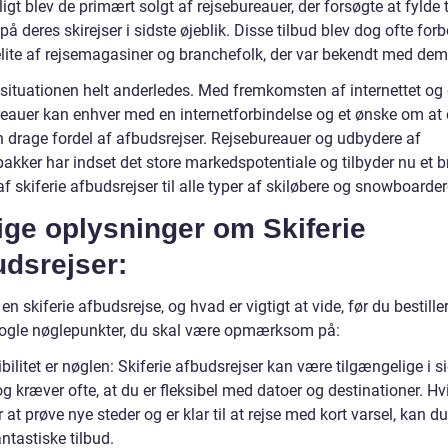
igt blev de primært solgt af rejsebureauer, der forsøgte at fyld
på deres skirejser i sidste øjeblik. Disse tilbud blev dog ofte for
 elite af rejsemagasiner og branchefolk, der var bekendt med dem
 situationen helt anderledes. Med fremkomsten af internettet og 
reauer kan enhver med en internetforbindelse og et ønske om at
en drage fordel af afbudsrejser. Rejsebureauer og udbydere af
pakker har indset det store markedspotentiale og tilbyder nu et b
f skiferie afbudsrejser til alle typer af skiløbere og snowboarder
ige oplysninger om Skiferie
udsrejser:
en skiferie afbudsrejse, og hvad er vigtigt at vide, før du bestille
nogle nøglepunkter, du skal være opmærksom på:
ibilitet er nøglen: Skiferie afbudsrejser kan være tilgængelige i s
og kræver ofte, at du er fleksibel med datoer og destinationer. Hv
 at prøve nye steder og er klar til at rejse med kort varsel, kan du
ntastiske tilbud.