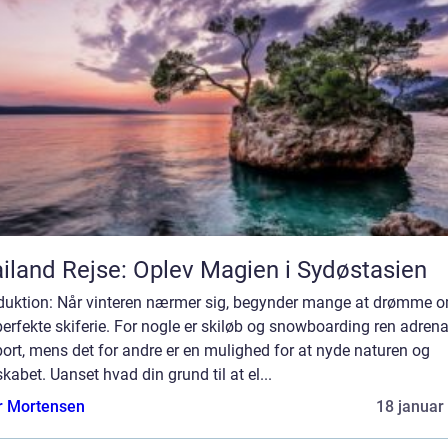
iland Rejse: Oplev Magien i Sydøstasien
oduktion: Når vinteren nærmer sig, begynder mange at drømme 
erfekte skiferie. For nogle er skiløb og snowboarding ren adrena
ort, mens det for andre er en mulighed for at nyde naturen og
kabet. Uanset hvad din grund til at el...
r Mortensen
18 januar