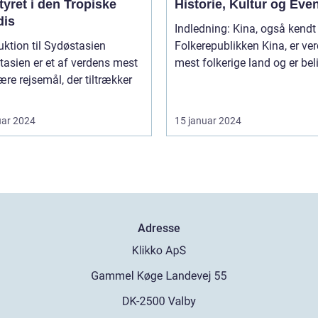
yret i den Tropiske
Historie, Kultur og Eve
dis
Indledning: Kina, også kendt som
uktion til Sydøstasien
Folkerepublikken Kina, er ve
asien er et af verdens mest
mest folkerige land og er beli
re rejsemål, der tiltrækker
uar 2024
15 januar 2024
Adresse