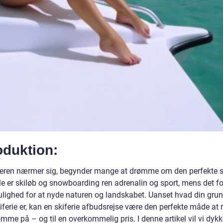
oduktion:
teren nærmer sig, begynder mange at drømme om den perfekte sk
le er skiløb og snowboarding ren adrenalin og sport, mens det f
ulighed for at nyde naturen og landskabet. Uanset hvad din grund
iferie er, kan en skiferie afbudsrejse være den perfekte måde at r
mme på – og til en overkommelig pris. I denne artikel vil vi dykk