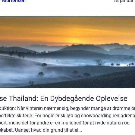
r Mortensen
18 januar
se Thailand: En Dybdegående Oplevelse
oduktion: Når vinteren nærmer sig, begynder mange at drømme 
erfekte skiferie. For nogle er skiløb og snowboarding ren adrena
ort, mens det for andre er en mulighed for at nyde naturen og
kabet. Uanset hvad din grund til at el...