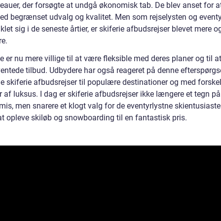
reauer, der forsøgte at undgå økonomisk tab. De blev anset for a
med begrænset udvalg og kvalitet. Men som rejselysten og eventy
klet sig i de seneste årtier, er skiferie afbudsrejser blevet mere 
e.
 er nu mere villige til at være fleksible med deres planer og til a
entede tilbud. Udbydere har også reageret på denne efterspørgs
de skiferie afbudsrejser til populære destinationer og med forskel
 af luksus. I dag er skiferie afbudsrejser ikke længere et tegn på
is, men snarere et klogt valg for de eventyrlystne skientusiaste
t opleve skiløb og snowboarding til en fantastisk pris.