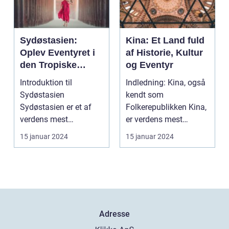
Sydøstasien:
Kina: Et Land fuld
Oplev Eventyret i
af Historie, Kultur
den Tropiske
og Eventyr
Paradis
Introduktion til
Indledning: Kina, også
Sydøstasien
kendt som
Sydøstasien er et af
Folkerepublikken Kina,
verdens mest
er verdens mest
populære rejsemål, der
folkerige land og er
15 januar 2024
15 januar 2024
tiltrækker eve...
beligg...
Adresse