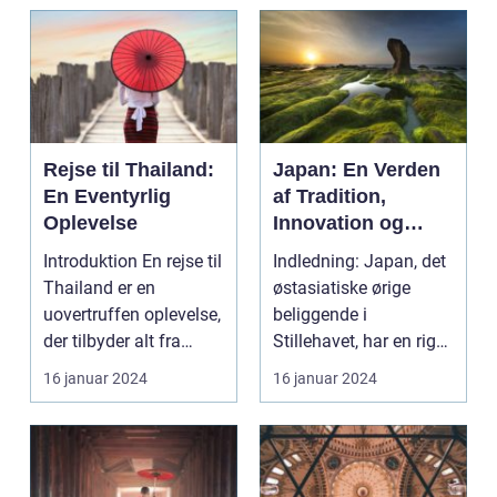
Rejse til Thailand:
Japan: En Verden
En Eventyrlig
af Tradition,
Oplevelse
Innovation og
Skønhed
Introduktion En rejse til
Indledning: Japan, det
Thailand er en
østasiatiske ørige
uovertruffen oplevelse,
beliggende i
der tilbyder alt fra
Stillehavet, har en rig
smukke strand...
og fascinerende kult...
16 januar 2024
16 januar 2024