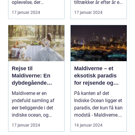
oplevelse, der
tiltrækker år efter år et
tilfredsstiller enhver
utal af rejsende og e...
17 januar 2024
17 januar 2024
eventy...
Rejse til
Maldiverne – et
Maldiverne: En
eksotisk paradis
dybdegående
for rejsende og
oplevelse af
eventyrlystne
Maldiverne er en
På kanten af det
paradisets
yndefuld samling af
Indiske Ocean ligger et
skønhed og
øer beliggende i det
paradis, der kun få kan
historie
indiske ocean, og
modstå - Maldiverne.
tilbyder en
Denne smukke ø...
17 januar 2024
16 januar 2024
uforglemmeli...