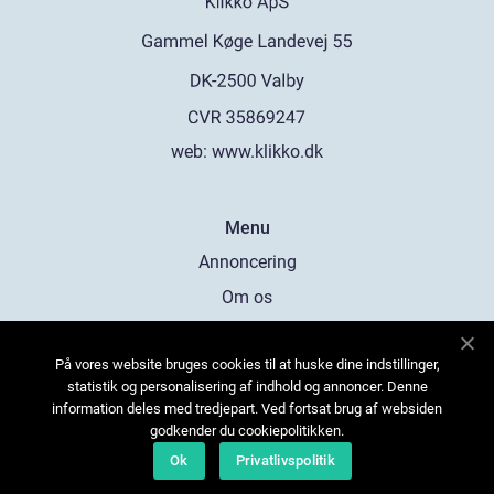
web:
www.klikko.dk
Menu
Annoncering
Om os
Cookies
På vores website bruges cookies til at huske dine indstillinger,
Kontakt os
statistik og personalisering af indhold og annoncer. Denne
Sitemap
information deles med tredjepart. Ved fortsat brug af websiden
godkender du cookiepolitikken.
Ok
Privatlivspolitik