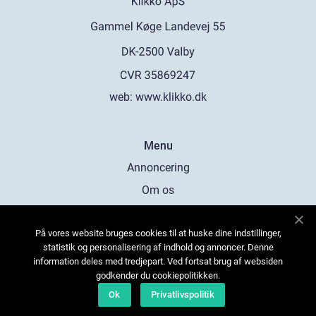
web:
www.klikko.dk
Menu
Annoncering
Om os
Cookies
På vores website bruges cookies til at huske dine indstillinger,
Kontakt os
statistik og personalisering af indhold og annoncer. Denne
Sitemap
information deles med tredjepart. Ved fortsat brug af websiden
godkender du cookiepolitikken.
Ok
Privatlivspolitik