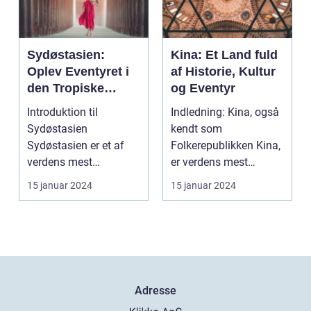
Sydøstasien:
Kina: Et Land fuld
Oplev Eventyret i
af Historie, Kultur
den Tropiske
og Eventyr
Paradis
Introduktion til
Indledning: Kina, også
Sydøstasien
kendt som
Sydøstasien er et af
Folkerepublikken Kina,
verdens mest
er verdens mest
populære rejsemål, der
folkerige land og er
15 januar 2024
15 januar 2024
tiltrækker eve...
beligg...
Adresse