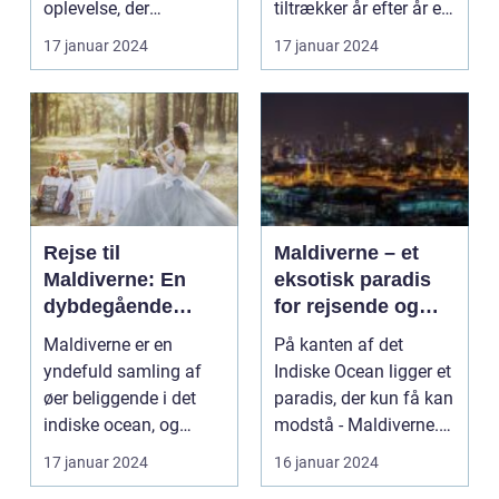
oplevelse, der
tiltrækker år efter år et
tilfredsstiller enhver
utal af rejsende og e...
17 januar 2024
17 januar 2024
eventy...
Rejse til
Maldiverne – et
Maldiverne: En
eksotisk paradis
dybdegående
for rejsende og
oplevelse af
eventyrlystne
Maldiverne er en
På kanten af det
paradisets
yndefuld samling af
Indiske Ocean ligger et
skønhed og
øer beliggende i det
paradis, der kun få kan
historie
indiske ocean, og
modstå - Maldiverne.
tilbyder en
Denne smukke ø...
17 januar 2024
16 januar 2024
uforglemmeli...