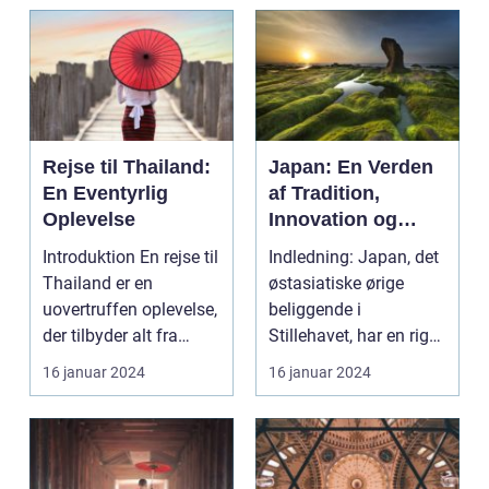
Rejse til Thailand:
Japan: En Verden
En Eventyrlig
af Tradition,
Oplevelse
Innovation og
Skønhed
Introduktion En rejse til
Indledning: Japan, det
Thailand er en
østasiatiske ørige
uovertruffen oplevelse,
beliggende i
der tilbyder alt fra
Stillehavet, har en rig
smukke strand...
og fascinerende kult...
16 januar 2024
16 januar 2024