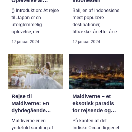
Oplevelse af
Indonesien
Kultur og Historie
() Introduktion: At rejse
Bali, en af Indonesiens
til Japan er en
mest populære
uforglemmelig
destinationer,
oplevelse, der
tiltrækker år efter år et
tilfredsstiller enhver
utal af rejsende og e...
17 januar 2024
17 januar 2024
eventy...
Rejse til
Maldiverne – et
Maldiverne: En
eksotisk paradis
dybdegående
for rejsende og
oplevelse af
eventyrlystne
Maldiverne er en
På kanten af det
paradisets
yndefuld samling af
Indiske Ocean ligger et
skønhed og