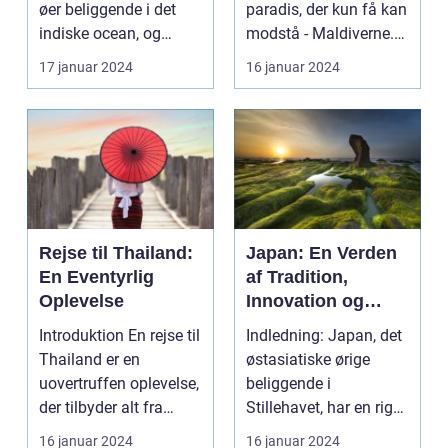
øer beliggende i det
paradis, der kun få kan
historie
indiske ocean, og
modstå - Maldiverne.
tilbyder en
Denne smukke ø...
17 januar 2024
16 januar 2024
uforglemmeli...
Rejse til Thailand:
Japan: En Verden
En Eventyrlig
af Tradition,
Oplevelse
Innovation og
Skønhed
Introduktion En rejse til
Indledning: Japan, det
Thailand er en
østasiatiske ørige
uovertruffen oplevelse,
beliggende i
der tilbyder alt fra
Stillehavet, har en rig
smukke strand...
og fascinerende kult...
16 januar 2024
16 januar 2024