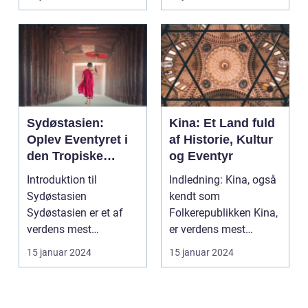
Sydøstasien:
Kina: Et Land fuld
Oplev Eventyret i
af Historie, Kultur
den Tropiske
og Eventyr
Paradis
Introduktion til
Indledning: Kina, også
Sydøstasien
kendt som
Sydøstasien er et af
Folkerepublikken Kina,
verdens mest
er verdens mest
populære rejsemål, der
folkerige land og er
15 januar 2024
15 januar 2024
tiltrækker eve...
beligg...