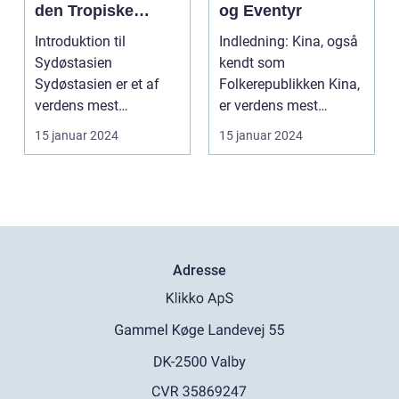
den Tropiske
og Eventyr
Paradis
Introduktion til
Indledning: Kina, også
Sydøstasien
kendt som
Sydøstasien er et af
Folkerepublikken Kina,
verdens mest
er verdens mest
populære rejsemål, der
folkerige land og er
15 januar 2024
15 januar 2024
tiltrækker eve...
beligg...
Adresse