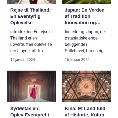
Rejse til Thailand:
Japan: En Verden
En Eventyrlig
af Tradition,
Oplevelse
Innovation og
Skønhed
Introduktion En rejse til
Indledning: Japan, det
Thailand er en
østasiatiske ørige
uovertruffen oplevelse,
beliggende i
der tilbyder alt fra
Stillehavet, har en rig
smukke strand...
og fascinerende kult...
16 januar 2024
16 januar 2024
Sydøstasien:
Kina: Et Land fuld
Oplev Eventyret i
af Historie, Kultur