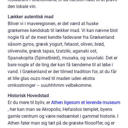
den lokale vin.
Lækker autentisk mad
Bliver vi i maveregionen, er det værd at huske
grækernes kendskab til lækker mad. Vi kan nævne blot
nogle få af de mest kendte fødevarer fra Grækenland
såsom gyros, græsk yogurt, fetaost, oliven, brød,
olivenolie, græsk tapas, tzatziki, aganaki ost,
Spanakopita (Spinatbrød), musaka, og souvlaki. Det er
bare nogle af de ting der kan få tænderne til at løbe i
vand. I Grækenland er der tilmed tradition for, at du får
et lille glas ouzo med til maden uden ekstra
omkostninger – uuuhhhmm velbekomme.
Historisk Hovedstad
Er du mere til byliv, er
Athen ligesom et levende museum
, her kan man se Akropolis, Hefaistos templet, byens
gamle centrum og være nedsænket i gammel historie. I
Athen føler man sig tæt på de græske filosoffer, og er