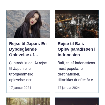
Rejse til Japan: En
Rejse til Bali:
Dybdegående
Oplev paradisøen i
Oplevelse af
Indonesien
Kultur og Historie
() Introduktion: At rejse
Bali, en af Indonesiens
til Japan er en
mest populære
uforglemmelig
destinationer,
oplevelse, der
tiltrækker år efter år et
tilfredsstiller enhver
utal af rejsende og e...
17 januar 2024
17 januar 2024
eventy...