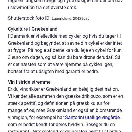
tage en langsom færge og nyde udsigten af det blå hav
i slowmotion fra det øverste dæk.
Shutterstock foto ID:
Lagerfoto-id: 20429626
Cykelture i Grækenland
I Danmark er vi ellevilde med cykler, og hvis du tager til
Grækenland og begynder, at savne din cykel er der intet
at frygte. På nogle af øerne kan du leje en cykel for kun
3 euro om dagen, og så kan du bare drøne derudaf. Så
er det næsten som at være hjemme på cyklen igen,
bortset fra at udsigten med garanti er bedre.
Vin i stride strømme
Er du vindrikker er Grækenland en belejlig destination.
Vi kender alle sammen den græske drik ouzo, som er en
stærk aperitif, og definitionen på græsk kultur for
mange af os, men Grækenland er også en blomstrende
vinregion, for eksempel har
Santorini utallige vingårde
,
som er bedst kendt for deres hvidvin. Besøger du en
restaurant i Grækenland, er du næsten nødt til at prøve