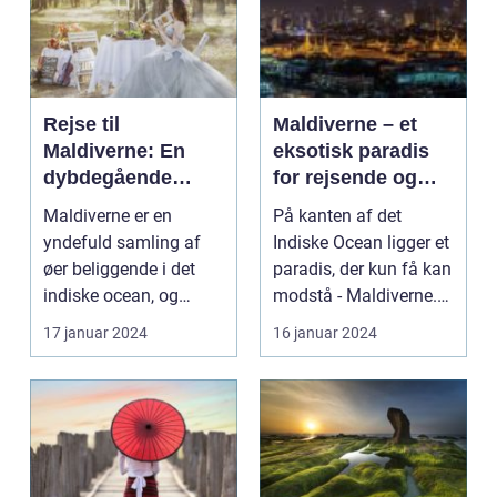
Rejse til
Maldiverne – et
Maldiverne: En
eksotisk paradis
dybdegående
for rejsende og
oplevelse af
eventyrlystne
Maldiverne er en
På kanten af det
paradisets
yndefuld samling af
Indiske Ocean ligger et
skønhed og
øer beliggende i det
paradis, der kun få kan
historie
indiske ocean, og
modstå - Maldiverne.
tilbyder en
Denne smukke ø...
17 januar 2024
16 januar 2024
uforglemmeli...