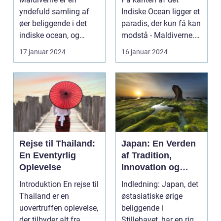
paradisets
yndefuld samling af
Indiske Ocean ligger et
skønhed og
øer beliggende i det
paradis, der kun få kan
historie
indiske ocean, og
modstå - Maldiverne.
tilbyder en
Denne smukke ø...
17 januar 2024
16 januar 2024
uforglemmeli...
Rejse til Thailand:
Japan: En Verden
En Eventyrlig
af Tradition,
Oplevelse
Innovation og
Skønhed
Introduktion En rejse til
Indledning: Japan, det
Thailand er en
østasiatiske ørige
uovertruffen oplevelse,
beliggende i
der tilbyder alt fra
Stillehavet, har en rig