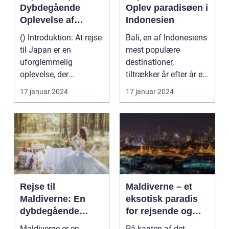
Dybdegående
Oplev paradisøen i
Oplevelse af
Indonesien
Kultur og Historie
() Introduktion: At rejse
Bali, en af Indonesiens
til Japan er en
mest populære
uforglemmelig
destinationer,
oplevelse, der
tiltrækker år efter år et
tilfredsstiller enhver
utal af rejsende og e...
17 januar 2024
17 januar 2024
eventy...
Rejse til
Maldiverne – et
Maldiverne: En
eksotisk paradis
dybdegående
for rejsende og
oplevelse af
eventyrlystne
Maldiverne er en
På kanten af det