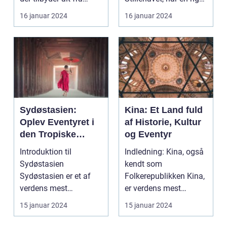
smukke strand...
og fascinerende kult...
16 januar 2024
16 januar 2024
Sydøstasien:
Kina: Et Land fuld
Oplev Eventyret i
af Historie, Kultur
den Tropiske
og Eventyr
Paradis
Introduktion til
Indledning: Kina, også
Sydøstasien
kendt som
Sydøstasien er et af
Folkerepublikken Kina,
verdens mest
er verdens mest
populære rejsemål, der
folkerige land og er
15 januar 2024
15 januar 2024
tiltrækker eve...
beligg...