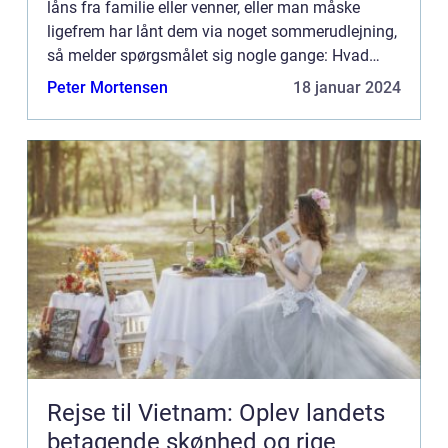
låns fra familie eller venner, eller man måske
ligefrem har lånt dem via noget sommerudlejning,
så melder spørgsmålet sig nogle gange: Hvad
skal man nu lav...
Peter Mortensen
18 januar 2024
Rejse til Vietnam: Oplev landets
betagende skønhed og rige