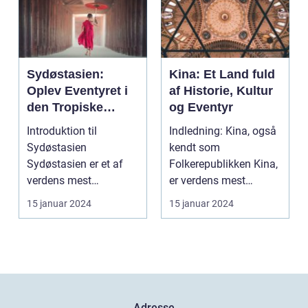
Sydøstasien:
Kina: Et Land fuld
Oplev Eventyret i
af Historie, Kultur
den Tropiske
og Eventyr
Paradis
Introduktion til
Indledning: Kina, også
Sydøstasien
kendt som
Sydøstasien er et af
Folkerepublikken Kina,
verdens mest
er verdens mest
populære rejsemål, der
folkerige land og er
15 januar 2024
15 januar 2024
tiltrækker eve...
beligg...
Adresse