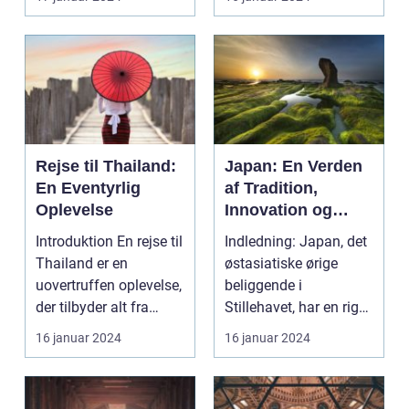
uforglemmeli...
Rejse til Thailand:
Japan: En Verden
En Eventyrlig
af Tradition,
Oplevelse
Innovation og
Skønhed
Introduktion En rejse til
Indledning: Japan, det
Thailand er en
østasiatiske ørige
uovertruffen oplevelse,
beliggende i
der tilbyder alt fra
Stillehavet, har en rig
smukke strand...
og fascinerende kult...
16 januar 2024
16 januar 2024