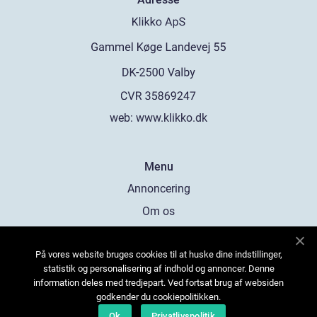
web:
www.klikko.dk
Menu
Annoncering
Om os
Cookies
På vores website bruges cookies til at huske dine indstillinger,
Kontakt os
statistik og personalisering af indhold og annoncer. Denne
Sitemap
information deles med tredjepart. Ved fortsat brug af websiden
godkender du cookiepolitikken.
Ok
Privatlivspolitik