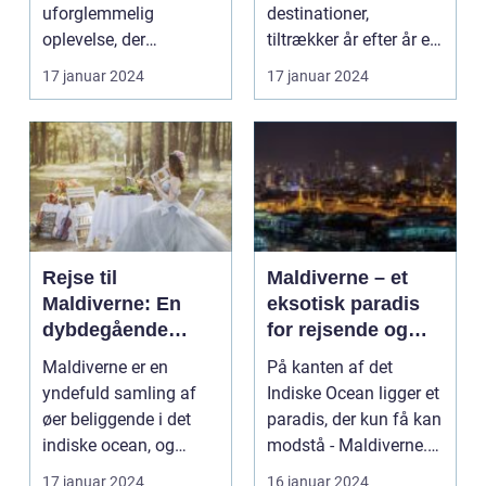
uforglemmelig
destinationer,
oplevelse, der
tiltrækker år efter år et
tilfredsstiller enhver
utal af rejsende og e...
17 januar 2024
17 januar 2024
eventy...
Rejse til
Maldiverne – et
Maldiverne: En
eksotisk paradis
dybdegående
for rejsende og
oplevelse af
eventyrlystne
Maldiverne er en
På kanten af det
paradisets
yndefuld samling af
Indiske Ocean ligger et
skønhed og
øer beliggende i det
paradis, der kun få kan
historie
indiske ocean, og
modstå - Maldiverne.
tilbyder en
Denne smukke ø...
17 januar 2024
16 januar 2024