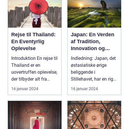
Rejse til Thailand:
Japan: En Verden
En Eventyrlig
af Tradition,
Oplevelse
Innovation og
Skønhed
Introduktion En rejse til
Indledning: Japan, det
Thailand er en
østasiatiske ørige
uovertruffen oplevelse,
beliggende i
der tilbyder alt fra
Stillehavet, har en rig
smukke strand...
og fascinerende kult...
16 januar 2024
16 januar 2024