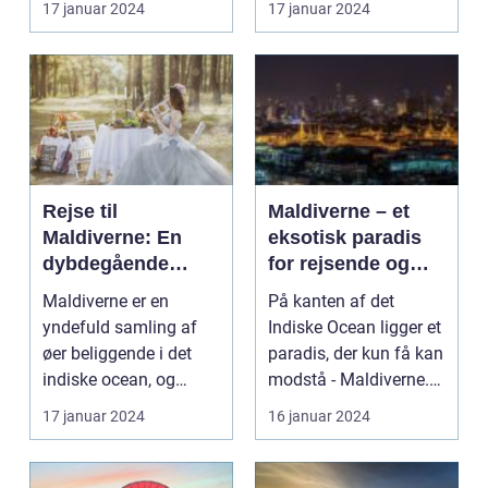
17 januar 2024
17 januar 2024
eventy...
Rejse til
Maldiverne – et
Maldiverne: En
eksotisk paradis
dybdegående
for rejsende og
oplevelse af
eventyrlystne
Maldiverne er en
På kanten af det
paradisets
yndefuld samling af
Indiske Ocean ligger et
skønhed og
øer beliggende i det
paradis, der kun få kan
historie
indiske ocean, og
modstå - Maldiverne.
tilbyder en
Denne smukke ø...
17 januar 2024
16 januar 2024
uforglemmeli...