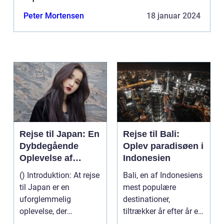
Peter Mortensen
18 januar 2024
Rejse til Japan: En
Rejse til Bali:
Dybdegående
Oplev paradisøen i
Oplevelse af
Indonesien
Kultur og Historie
() Introduktion: At rejse
Bali, en af Indonesiens
til Japan er en
mest populære
uforglemmelig
destinationer,
oplevelse, der
tiltrækker år efter år et
tilfredsstiller enhver
utal af rejsende og e...