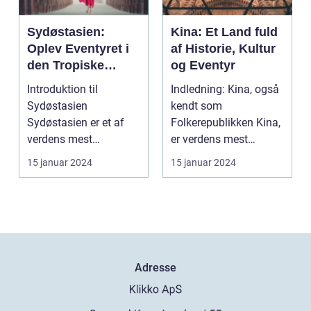
Sydøstasien:
Kina: Et Land fuld
Oplev Eventyret i
af Historie, Kultur
den Tropiske
og Eventyr
Paradis
Introduktion til
Indledning: Kina, også
Sydøstasien
kendt som
Sydøstasien er et af
Folkerepublikken Kina,
verdens mest
er verdens mest
populære rejsemål, der
folkerige land og er
15 januar 2024
15 januar 2024
tiltrækker eve...
beligg...
Adresse