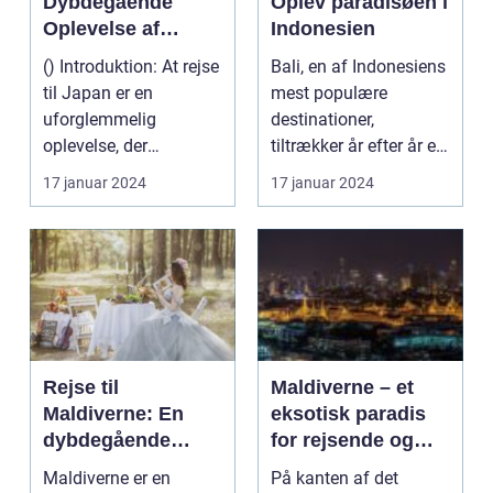
Dybdegående
Oplev paradisøen i
Oplevelse af
Indonesien
Kultur og Historie
() Introduktion: At rejse
Bali, en af Indonesiens
til Japan er en
mest populære
uforglemmelig
destinationer,
oplevelse, der
tiltrækker år efter år et
tilfredsstiller enhver
utal af rejsende og e...
17 januar 2024
17 januar 2024
eventy...
Rejse til
Maldiverne – et
Maldiverne: En
eksotisk paradis
dybdegående
for rejsende og
oplevelse af
eventyrlystne
Maldiverne er en
På kanten af det