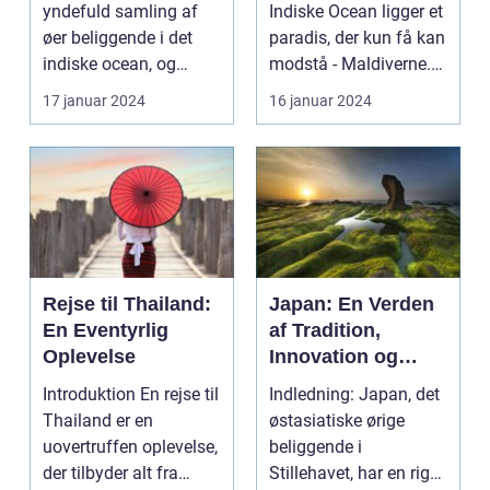
paradisets
yndefuld samling af
Indiske Ocean ligger et
skønhed og
øer beliggende i det
paradis, der kun få kan
historie
indiske ocean, og
modstå - Maldiverne.
tilbyder en
Denne smukke ø...
17 januar 2024
16 januar 2024
uforglemmeli...
Rejse til Thailand:
Japan: En Verden
En Eventyrlig
af Tradition,
Oplevelse
Innovation og
Skønhed
Introduktion En rejse til
Indledning: Japan, det
Thailand er en
østasiatiske ørige
uovertruffen oplevelse,
beliggende i
der tilbyder alt fra
Stillehavet, har en rig