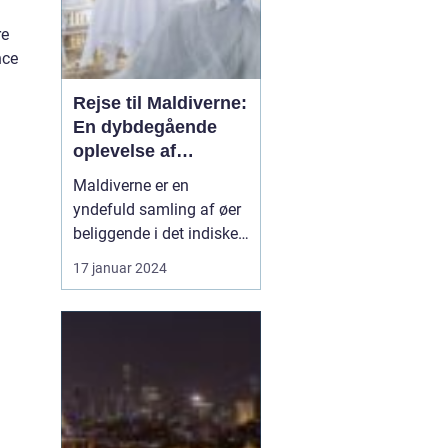
re
nce
Rejse til Maldiverne:
En dybdegående
oplevelse af
paradisets skønhed
Maldiverne er en
og historie
yndefuld samling af øer
beliggende i det indiske
ocean, og tilbyder en
17 januar 2024
uforglemmelig
rejseoplevelse for
eventyrlystne rejsende.
Med sit krystalklare
turkisblå vand, hvide
sandstrande og
fantastiske dyreliv, er