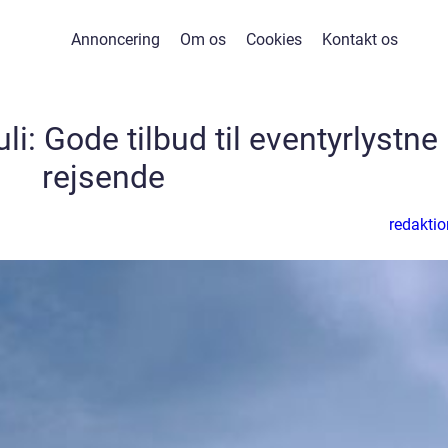
Annoncering
Om os
Cookies
Kontakt os
li: Gode tilbud til eventyrlystne
rejsende
redaktio