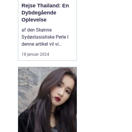
Rejse Thailand: En
Dybdegående
Oplevelse
af den Skønne
Sydøstasiatiske Perle I
denne artikel vil vi
udforske alt, hvad du
18 januar 2024
behøver at vide om at
rejse til Thailand. Uanset
om du er en garvet
rejsende eller en
eventyrlysten sjæl, vil
denne dybdegående
guide give dig en
omfattende oversigt ov...