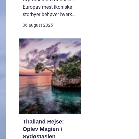
Europas mest ikoniske
storbyer behøver hverken
indebære lange bilrejser
06 august 2025
eller stressende flyture.
Flere og flere danskere
vælger i dag at tage på
storbyferie med tog, og
det er ikke uden grund.
Tog...
Thailand Rejse:
Oplev Magien i
Sydøstasien