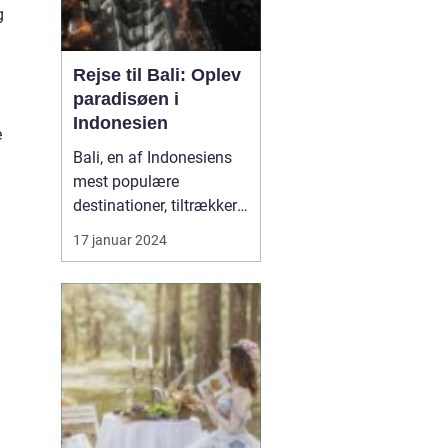
g
Rejse til Bali: Oplev
paradisøen i
Indonesien
e
Bali, en af Indonesiens
mest populære
destinationer, tiltrækker
.
år efter år et utal af
17 januar 2024
rejsende og
eventyrlystne sjæle, der
ønsker at udforske
denne tropiske perle.
Med sine betagende
strande, smukke
rismarker og unikke
kultur byder Bali på en
opleve...