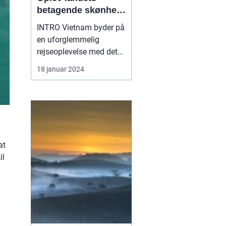
betagende skønhed
og rige historie
INTRO Vietnam byder på
en uforglemmelig
rejseoplevelse med dets
betagende landskaber,
18 januar 2024
fascinerende kultur og
rig historie. Uanset om
du rejser til de
pulserende byer,
udforsker de frodige
bjergområder eller
at
slapper af på de idylliske
il
strande, vil du ...