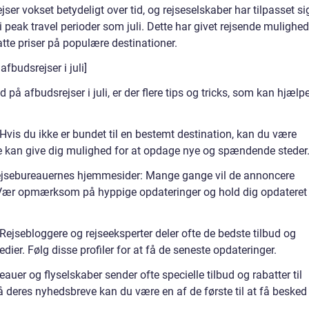
ser vokset betydeligt over tid, og rejseselskaber har tilpasset si
i peak travel perioder som juli. Dette har givet rejsende mulighed
satte priser på populære destinationer.
fbudsrejser i juli]
 på afbudsrejser i juli, er der flere tips og tricks, som kan hjælp
 Hvis du ikke er bundet til en bestemt destination, kan du være
tte kan give dig mulighed for at opdage nye og spændende steder
rejsebureauernes hjemmesider: Mange gange vil de annoncere
 Vær opmærksom på hyppige opdateringer og hold dig opdateret
 Rejsebloggere og rejseeksperter deler ofte de bedste tilbud og
dier. Følg disse profiler for at få de seneste opdateringer.
uer og flyselskaber sender ofte specielle tilbud og rabatter til
 deres nyhedsbreve kan du være en af de første til at få besked