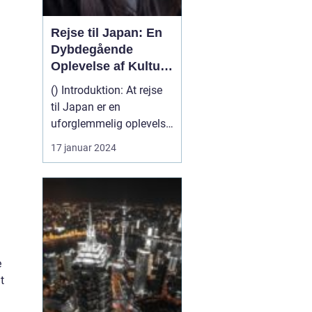
Rejse til Japan: En
Dybdegående
Oplevelse af Kultur
og Historie
() Introduktion: At rejse
til Japan er en
uforglemmelig oplevelse,
der tilfredsstiller enhver
17 januar 2024
eventyrlystens sjæl.
Landet er fyldt med en
rig kultur, en
overvældende historie
og betagende
naturlandskaber. Uanset
om du er interesseret i de
e
majestætisk...
t