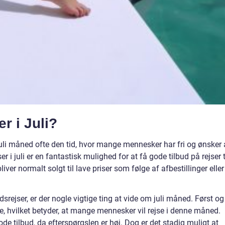
r i Juli?
li måned ofte den tid, hvor mange mennesker har fri og ønsker 
r i juli er en fantastisk mulighed for at få gode tilbud på rejser t
iver normalt solgt til lave priser som følge af afbestillinger eller
dsrejser, er der nogle vigtige ting at vide om juli måned. Først og
de, hvilket betyder, at mange mennesker vil rejse i denne måned.
de tilbud, da efterspørgslen er høj. Dog er det stadig muligt at