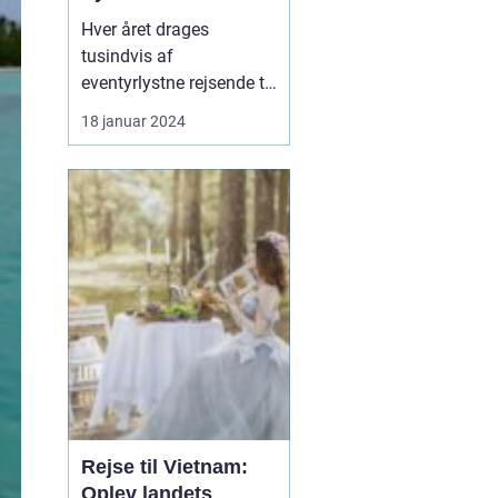
Hver året drages
tusindvis af
eventyrlystne rejsende til
Thailand - et mystisk og
18 januar 2024
farvestrålende land, der
er fyldt med naturlig
skønhed, kulturarv og en
gæstfrihed, der er
uovertruffen. Uanset om
du er en erfaren
globetrotter eller en
førstegangsrej...
Rejse til Vietnam:
Oplev landets