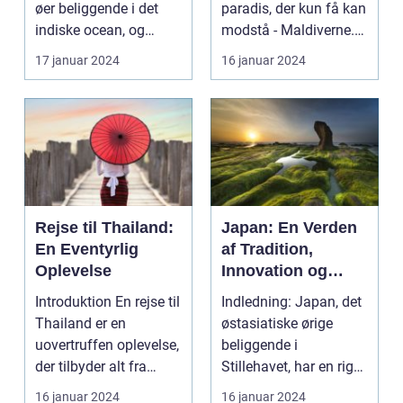
øer beliggende i det
paradis, der kun få kan
historie
indiske ocean, og
modstå - Maldiverne.
tilbyder en
Denne smukke ø...
17 januar 2024
16 januar 2024
uforglemmeli...
Rejse til Thailand:
Japan: En Verden
En Eventyrlig
af Tradition,
Oplevelse
Innovation og
Skønhed
Introduktion En rejse til
Indledning: Japan, det
Thailand er en
østasiatiske ørige
uovertruffen oplevelse,
beliggende i
der tilbyder alt fra
Stillehavet, har en rig
smukke strand...
og fascinerende kult...
16 januar 2024
16 januar 2024