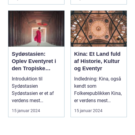
Sydøstasien:
Kina: Et Land fuld
Oplev Eventyret i
af Historie, Kultur
den Tropiske
og Eventyr
Paradis
Introduktion til
Indledning: Kina, også
Sydøstasien
kendt som
Sydøstasien er et af
Folkerepublikken Kina,
verdens mest
er verdens mest
populære rejsemål, der
folkerige land og er
15 januar 2024
15 januar 2024
tiltrækker eve...
beligg...