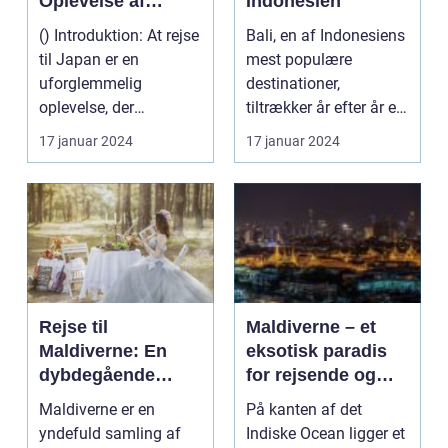
Oplevelse af
Indonesien
Kultur og Historie
() Introduktion: At rejse
Bali, en af Indonesiens
til Japan er en
mest populære
uforglemmelig
destinationer,
oplevelse, der
tiltrækker år efter år et
tilfredsstiller enhver
utal af rejsende og e...
17 januar 2024
17 januar 2024
eventy...
Rejse til
Maldiverne – et
Maldiverne: En
eksotisk paradis
dybdegående
for rejsende og
oplevelse af
eventyrlystne
Maldiverne er en
På kanten af det
paradisets
yndefuld samling af
Indiske Ocean ligger et
skønhed og