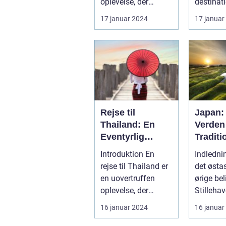
oplevelse, der
destinati
tilfredsstiller enhver
tiltrække
17 januar 2024
17 januar
eventy...
et utal a
og e...
Rejse til
Japan:
Thailand: En
Verden
Eventyrlig
Traditi
Oplevelse
Innova
Introduktion En
Indledning: J
Skønh
rejse til Thailand er
det østa
en uovertruffen
ørige bel
oplevelse, der
Stillehav
tilbyder alt fra
rig og f
16 januar 2024
16 januar
smukke strand...
kult...