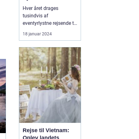
Hver året drages
tusindvis af
eventyrlystne rejsende til
Thailand - et mystisk og
18 januar 2024
farvestrålende land, der
er fyldt med naturlig
skønhed, kulturarv og en
gæstfrihed, der er
uovertruffen. Uanset om
du er en erfaren
globetrotter eller en
førstegangsrej...
Rejse til Vietnam:
Oplev landets