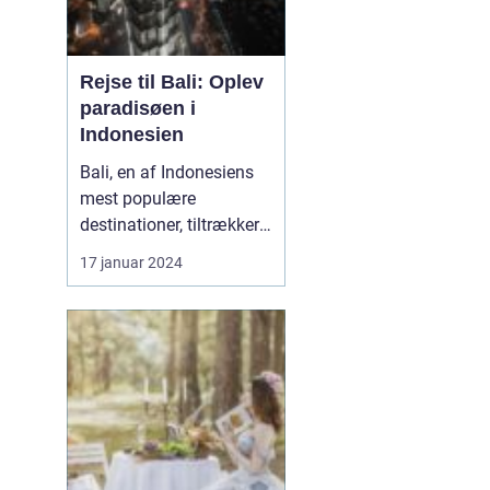
Rejse til Bali: Oplev
paradisøen i
Indonesien
Bali, en af Indonesiens
mest populære
destinationer, tiltrækker
år efter år et utal af
17 januar 2024
rejsende og
eventyrlystne sjæle, der
ønsker at udforske
denne tropiske perle.
Med sine betagende
strande, smukke
rismarker og unikke
kultur byder Bali på en
opleve...