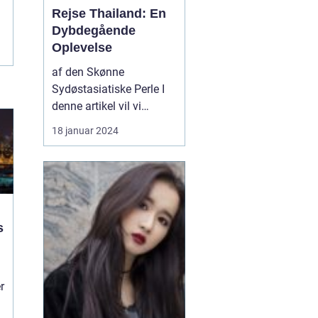
Rejse Thailand: En
Dybdegående
Oplevelse
af den Skønne
Sydøstasiatiske Perle I
denne artikel vil vi
udforske alt, hvad du
18 januar 2024
behøver at vide om at
rejse til Thailand. Uanset
om du er en garvet
rejsende eller en
eventyrlysten sjæl, vil
denne dybdegående
s
guide give dig en
omfattende oversigt ov...
r