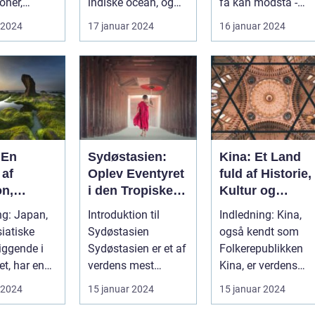
oner,
indiske ocean, og
få kan modstå -
r år efter år
tilbyder en
Maldiverne. Denne
 2024
17 januar 2024
16 januar 2024
f rejsende
uforglemmeli...
smukke ø...
 En
Sydøstasien:
Kina: Et Land
 af
Oplev Eventyret
fuld af Historie,
on,
i den Tropiske
Kultur og
tion og
Paradis
Eventyr
apan,
Introduktion til
Indledning: Kina,
ed
siatiske
Sydøstasien
også kendt som
iggende i
Sydøstasien er et af
Folkerepublikken
et, har en
verdens mest
Kina, er verdens
ascinerende
populære rejsemål,
mest folkerige land
 2024
15 januar 2024
15 januar 2024
der tiltrækker eve...
og er beligg...