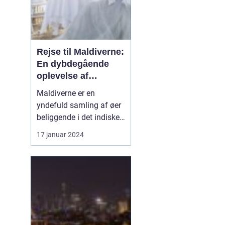
Rejse til Maldiverne:
En dybdegående
oplevelse af
paradisets skønhed
Maldiverne er en
og historie
yndefuld samling af øer
beliggende i det indiske
ocean, og tilbyder en
17 januar 2024
uforglemmelig
rejseoplevelse for
eventyrlystne rejsende.
Med sit krystalklare
turkisblå vand, hvide
sandstrande og
fantastiske dyreliv, er