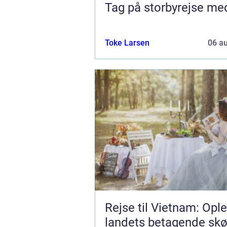
Tag på storbyrejse me
Toke Larsen
06 a
Rejse til Vietnam: Opl
landets betagende sk