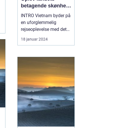
betagende skønhed
og rige historie
INTRO Vietnam byder på
en uforglemmelig
rejseoplevelse med dets
betagende landskaber,
18 januar 2024
fascinerende kultur og
rig historie. Uanset om
du rejser til de
pulserende byer,
udforsker de frodige
bjergområder eller
slapper af på de idylliske
strande, vil du ...