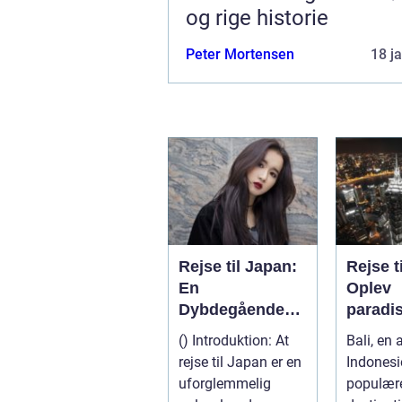
og rige historie
Peter Mortensen
18 j
Rejse til Japan:
Rejse ti
En
Oplev
Dybdegående
paradis
Oplevelse af
Indone
() Introduktion: At
Bali, en 
Kultur og
rejse til Japan er en
Indonesi
Historie
uforglemmelig
populær