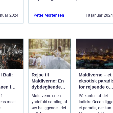
anuar 2024
Peter Mortensen
18 januar 2024
l Bali:
Rejse til
Maldiverne – et
Maldiverne: En
eksotisk paradi
øen i
dybdegående
for rejsende og
sien
oplevelse af
eventyrlystne
af
Maldiverne er en
På kanten af det
paradisets
ens mest
yndefuld samling af
Indiske Ocean ligge
skønhed og
e
øer beliggende i det
et paradis, der kun
historie