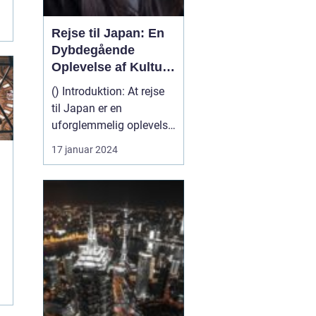
Rejse til Japan: En
Dybdegående
Oplevelse af Kultur
og Historie
() Introduktion: At rejse
til Japan er en
uforglemmelig oplevelse,
der tilfredsstiller enhver
17 januar 2024
eventyrlystens sjæl.
Landet er fyldt med en
rig kultur, en
overvældende historie
og betagende
naturlandskaber. Uanset
om du er interesseret i de
majestætisk...