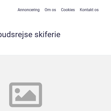
Annoncering
Om os
Cookies
Kontakt os
budsrejse skiferie