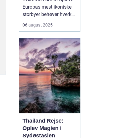
Europas mest ikoniske
storbyer behøver hverken
indebære lange bilrejser
06 august 2025
eller stressende flyture.
Flere og flere danskere
vælger i dag at tage på
storbyferie med tog, og
det er ikke uden grund.
Tog...
Thailand Rejse:
Oplev Magien i
Sydøstasien